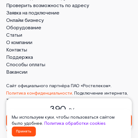
Проверить возможность по адресу
Заявка на подключение
Онлайм бизнесу
Оборудование
Статьи
О компании
Контакты
Поддержка
Способы оплаты
Вакансии
Сайт официального партнёра ПАО «Ростелеком».
Политика конфиденциальности
. Подключение интернета,
ТВ, мобильной связи и телефонии от Онлайм в деревня
390
Дровосеки. 2026 г.
Пользовательское соглашение
.
₽/ месяц
Политика обработки cookies
. Отписаться от получения
Мы используем куки, чтобы пользоваться сайтом
Оформить заявку
информационных рассылок
от данного ресурса можно на
было удобнее.
Политика обработки cookies
странице
.
Принять