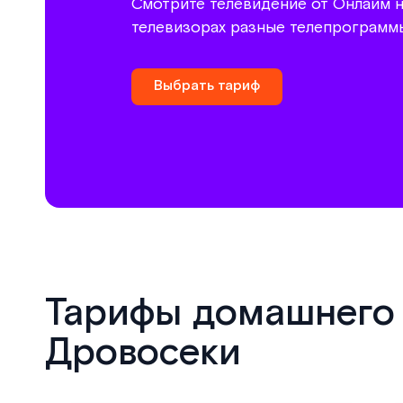
Смотрите телевидение от Онлайм н
телевизорах разные телепрограмм
Выбрать тариф
Тарифы домашнего и
Дровосеки