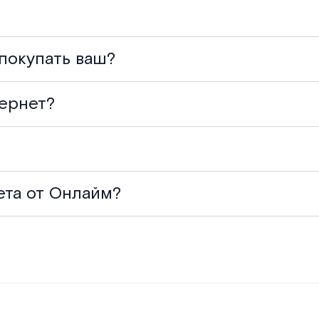
 покупать ваш?
ернет?
ета от Онлайм?