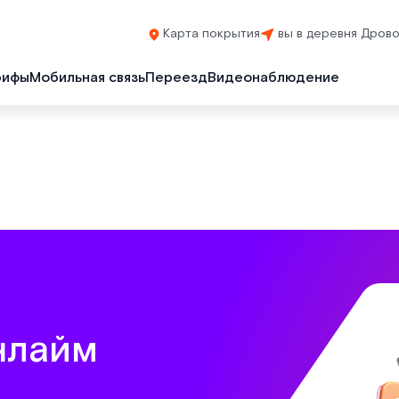
Карта покрытия
вы в деревня Дров
рифы
Мобильная связь
Переезд
Видеонаблюдение
нлайм