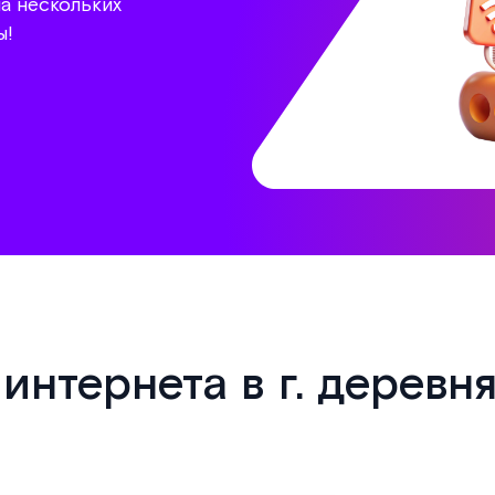
а нескольких
ы!
нтернета в г. деревн