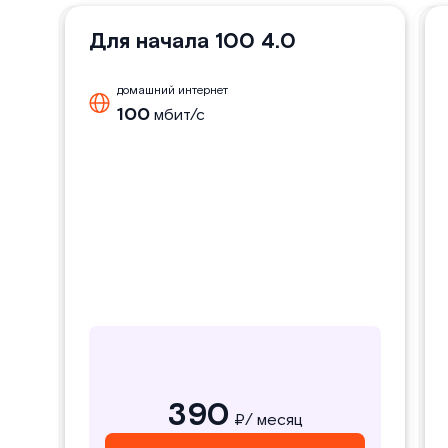
Для начала 100 4.0 GPON
Для начала 100 4.0
домашний интернет
домашний интернет
100
100
мбит/с
мбит/с
П
у
390
390
₽/ месяц
₽/ месяц