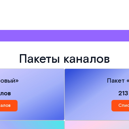
Пакеты каналов
зовый»
Пакет 
алов
213
налов
Спис