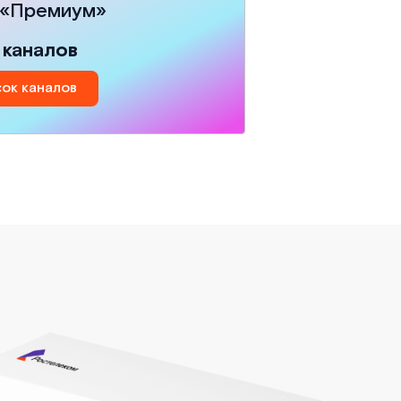
 «Премиум»
 каналов
ок каналов