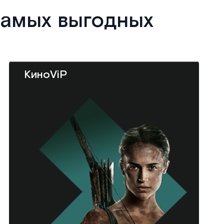
самых выгодных
КиноViP