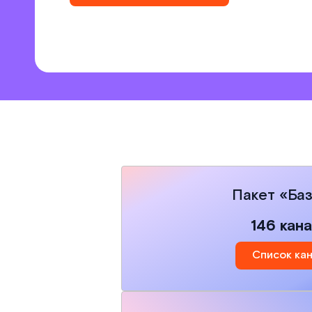
Пакет «Ба
146 кан
Список ка