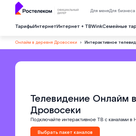
Для меня
Для бизнеса
Тарифы
Интернет
Интернет + ТВ
Wink
Семейные та
Онлайм в деревня Дровосеки
›
Интерактивное телеви
Телевидение Онлайм в
Дровосеки
Подключайте интерактивное ТВ с каналами в 
Выбрать пакет каналов