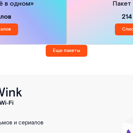
ё в одном»
Пакет
алов
214
налов
Спис
Еще пакеты
Wink
Wi‑Fi
льмов и сериалов