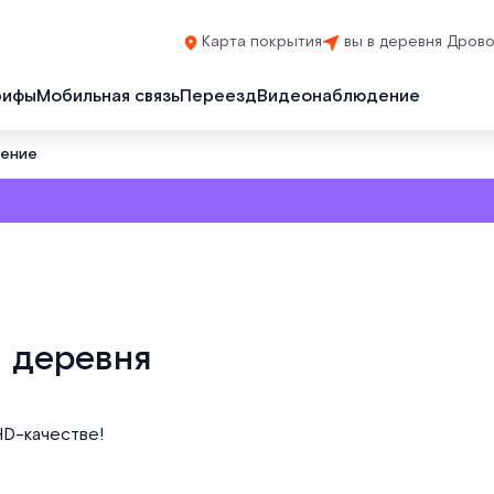
Карта покрытия
вы в деревня Дров
рифы
Мобильная связь
Переезд
Видеонаблюдение
дение
 деревня
HD-качестве!